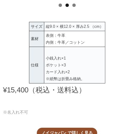
サイズ
縦9.0 × 横12.0 × 厚み2.5 （cm）
表側：牛革
素材
内側：牛革／コットン
小銭入れ×1
仕様
ポケット×3
カード入れ×2
※紙幣は折畳み格納。
¥15,400（税込・送料込）
※名入れ不可
ノイジャパン で詳しく見る