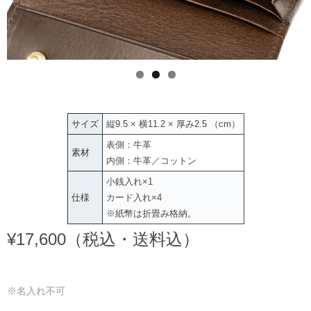
サイズ
縦9.5 × 横11.2 × 厚み2.5 （cm）
表側：牛革
素材
内側：牛革／コットン
小銭入れ×1
仕様
カード入れ×4
※紙幣は折畳み格納。
¥17,600（税込・送料込）
※名入れ不可