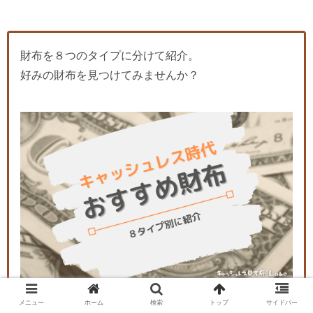
財布を８つのタイプに分けて紹介。
好みの財布を見つけてみませんか？
メニュー
ホーム
検索
トップ
サイドバー
【８タイプ別で探す】