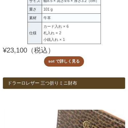
サイズ
幅8.5 × 高さ9.6 × 厚さ3.2（cm）
重さ
101 g
素材
牛革
カード入れ × 6
仕様
札入れ × 2
小銭入れ × 1
¥23,100（税込）
sot で詳しく見る
ドラーロレザー 三つ折りミニ財布