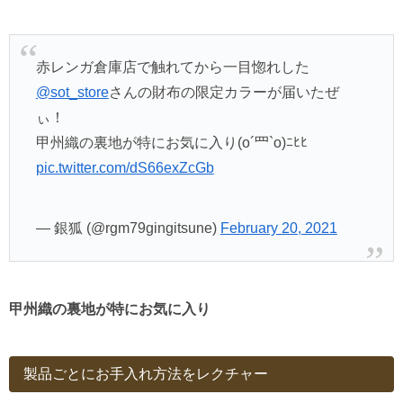
赤レンガ倉庫店で触れてから一目惚れした
@sot_store
さんの財布の限定カラーが届いたぜ
ぃ！
甲州織の裏地が特にお気に入り(o´罒`o)ﾆﾋﾋ
pic.twitter.com/dS66exZcGb
— 銀狐 (@rgm79gingitsune)
February 20, 2021
甲州織の裏地が特にお気に入り
製品ごとにお手入れ方法をレクチャー