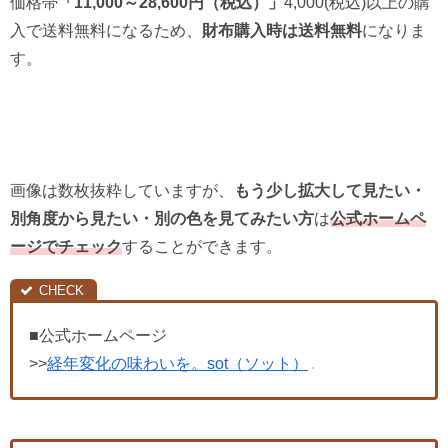
価格帯
「11,000～28,600円（税込）」
4,000(税込)以上の購
入で送料無料になるため、
財布購入時は送料無料
になりま
す。
画像は数枚抜粋していますが、
もう少し拡大して見たい・
別角度から見たい・別の色を見てみたい方
は
公式ホームペ
ージでチェック
することができます。
■公式ホームページ
>>
経年変化の味わいを。sot（ソット）